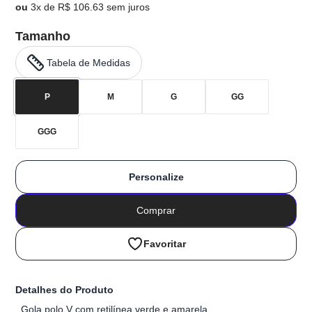
ou
3x de R$ 106.63 sem juros
Tamanho
Tabela de Medidas
P
M
G
GG
GGG
Personalize
Comprar
Favoritar
Detalhes do Produto
Gola polo V com retilínea verde e amarela