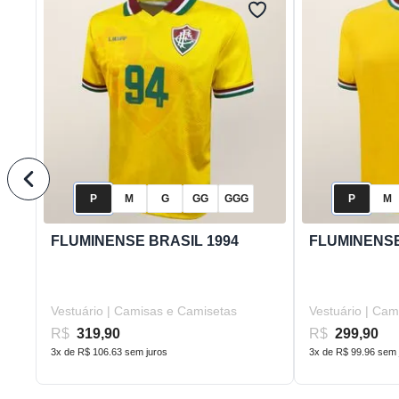
P
M
G
GG
GGG
P
M
FLUMINENSE BRASIL 1994
FLUMINENSE
Vestuário | Camisas e Camisetas
Vestuário | Ca
R$
319,90
R$
299,90
3x de R$ 106.63 sem juros
3x de R$ 99.96 sem 