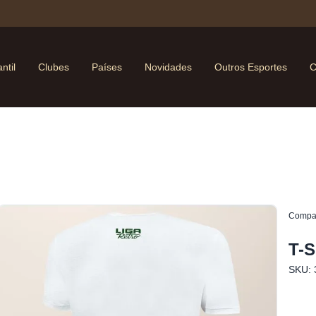
antil
Clubes
Países
Novidades
Outros Esportes
C
Compar
T-
SKU: 