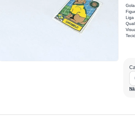
Gola
Figu
Liga
Qual
Visu
Teci
Ca
Nã