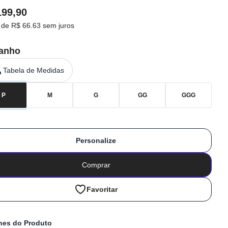
199,90
 de R$ 66.63 sem juros
anho
Tabela de Medidas
P
M
G
GG
GGG
Personalize
Comprar
Favoritar
hes do Produto