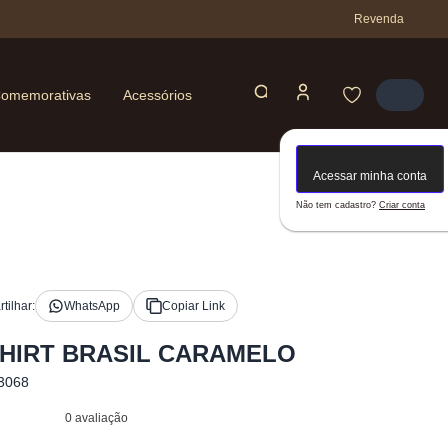
Revenda
omemorativas
Acessórios
Acessar minha conta
Não tem cadastro?
Criar conta
tilhar:
WhatsApp
Copiar Link
SHIRT BRASIL CARAMELO
3068
0 avaliação