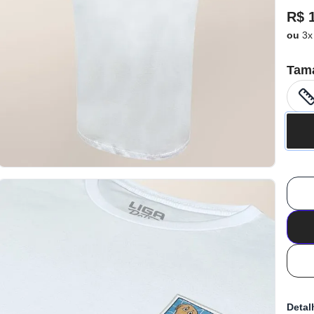
R$ 
ou
3x
Tam
Detal