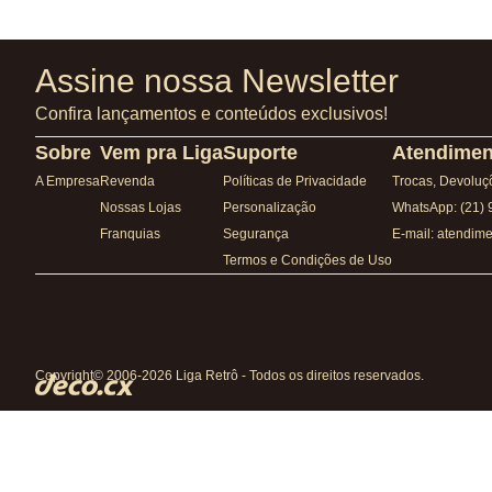
Assine nossa Newsletter
Confira lançamentos e conteúdos exclusivos!
Sobre
Vem pra Liga
Suporte
Atendimen
A Empresa
Revenda
Políticas de Privacidade
Trocas, Devoluç
Nossas Lojas
Personalização
WhatsApp: (21)
Franquias
Segurança
E-mail: atendim
Termos e Condições de Uso
Copyright© 2006-2026 Liga Retrô - Todos os direitos reservados.