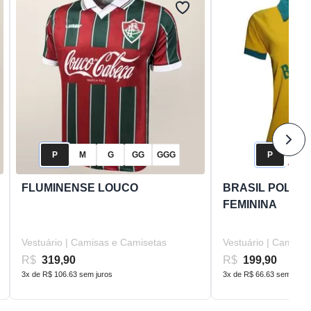
P
M
G
GG
GGG
P
M
FLUMINENSE LOUCO
BRASIL POLO E
FEMININA
Vestuário | Camisas e Camisetas
Vestuário | Camisa
R$
319,90
R$
199,90
3x de R$ 106.63 sem juros
3x de R$ 66.63 sem juros