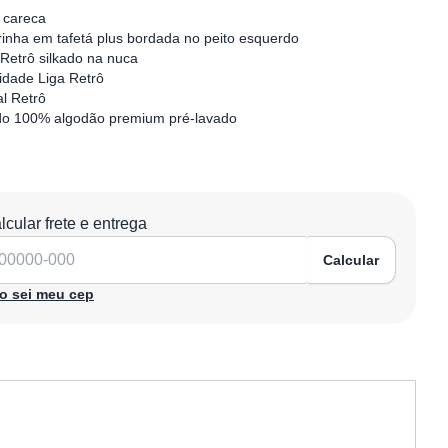
 careca
rinha em tafetá plus bordada no peito esquerdo
 Retrô silkado na nuca
idade Liga Retrô
al Retrô
do 100% algodão premium pré-lavado
lcular frete e entrega
Calcular
o sei meu cep