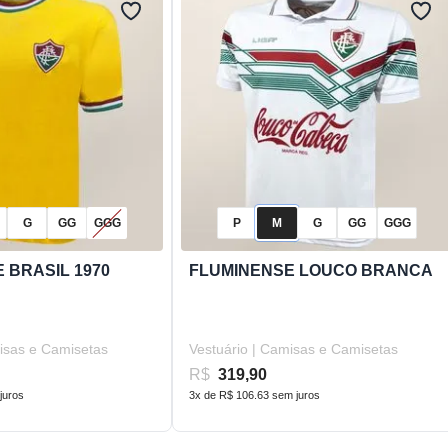
G
GG
GGG
P
M
G
GG
GGG
 BRASIL 1970
FLUMINENSE LOUCO BRANCA
misas e Camisetas
Vestuário | Camisas e Camisetas
R$
319,90
juros
3x de R$ 106.63 sem juros