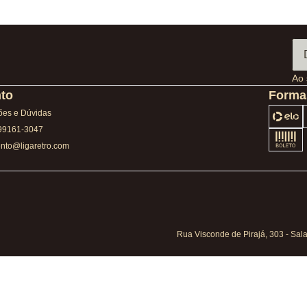
Ao 
to
Forma
ões e Dúvidas
 99161-3047
ento@ligaretro.com
Rua Visconde de Pirajá, 303 - Sal