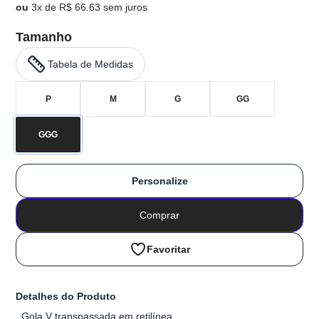
ou
3x de R$ 66.63 sem juros
Tamanho
Tabela de Medidas
P
M
G
GG
GGG
Personalize
Comprar
Favoritar
Detalhes do Produto
Gola V transpassada em retilínea