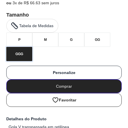
ou
3x de R$ 66.63 sem juros
Tamanho
Tabela de Medidas
P
M
G
GG
GGG
Personalize
Comprar
Favoritar
Detalhes do Produto
Gola V transpassada em retilínea