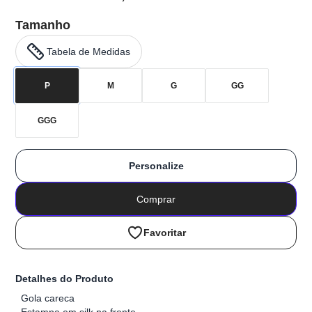
Tamanho
Tabela de Medidas
P
M
G
GG
GGG
Personalize
Comprar
Favoritar
Detalhes do Produto
Gola careca